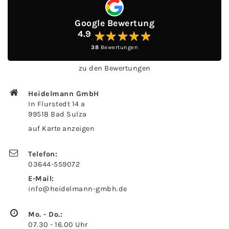
Goog­le Be­wer­tung
4.9
★
★
★
★
★
★
★
★
★
★
38
Be­wer­tun­gen
zu den Be­wer­tun­gen
Hei­del­mann GmbH
In Flur­stedt 14 a
99518 Bad Sulza
auf Karte an­zei­gen
Te­le­fon:
03644-559072
E-​Mail:
info@heidelmann-​gmbh.de
Mo. - Do.:
07.30 - 16.00 Uhr