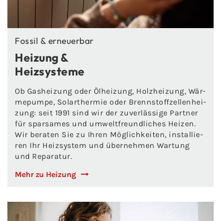
Fos­sil & er­neu­er­bar
Hei­zung &
Heiz­sys­te­me
Ob Gas­hei­zung oder Öl­hei­zung, Holz­hei­zung, Wär­
me­pum­pe, So­lar­ther­mie oder Brenn­stoff­zel­len­hei­
zung: seit 1991 sind wir der zu­ver­läs­si­ge Part­ner
für spar­sa­mes und um­welt­freund­li­ches Hei­zen.
Wir be­ra­ten Sie zu Ihren Mög­lich­kei­ten, in­stal­lie­
ren Ihr Heiz­sys­tem und über­neh­men War­tung
und Re­pa­ra­tur.
Mehr zu Hei­zung