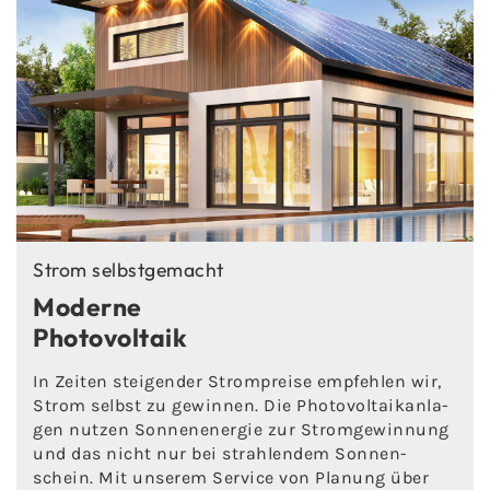
Strom selbst­ge­macht
Mo­der­ne
Pho­to­vol­ta­ik
In Zei­ten stei­gen­der Strom­prei­se emp­feh­len wir,
Strom selbst zu ge­win­nen. Die Pho­to­vol­ta­ik­an­la­
gen nut­zen Son­nen­en­er­gie zur Strom­ge­win­nung
und das nicht nur bei strah­len­dem Son­nen­
schein. Mit un­se­rem Ser­vice von Pla­nung über