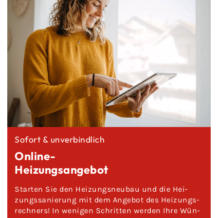
So­fort & un­ver­bind­lich
Online-​
Hei­zungs­an­ge­bot
Star­ten Sie den Hei­zungs­neu­bau und die Hei­
zungs­sa­nie­rung mit dem An­ge­bot des Hei­zungs­
rech­ners! In we­ni­gen Schrit­ten wer­den Ihre Wün­