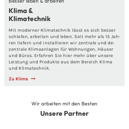
Bes­ser leben & ar­bei­ten
Klima &
Kli­ma­tech­nik
Mit mo­der­ner Kli­ma­tech­nik lässt es sich bes­ser
schla­fen, ar­bei­ten und leben. Seit mehr als 15 Jah­
ren lie­fern und in­stal­lie­ren wir zen­tra­le und de­
zen­tra­le Kli­ma­an­la­gen für Woh­nun­gen, Häu­ser
und Büros. Er­fah­ren Sie hier mehr über un­se­re
Leis­tung und Pro­duk­te aus dem Be­reich Klima
und Kli­ma­tech­nik.
Zu Klima
Wir ar­bei­ten mit den Bes­ten
Un­se­re Part­ner