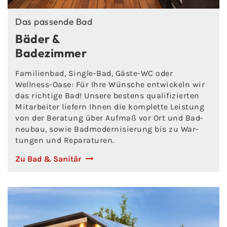
Das pas­sen­de Bad
Bäder &
Ba­de­zim­mer
Fa­mi­li­en­bad, Single-​Bad, Gäste-​WC oder
Wellness-​Oase: Für Ihre Wün­sche ent­wi­ckeln wir
das rich­ti­ge Bad! Un­se­re bes­tens qua­li­fi­zier­ten
Mit­ar­bei­ter lie­fern Ihnen die kom­plet­te Leis­tung
von der Be­ra­tung über Auf­maß vor Ort und Bad­
neu­bau, sowie Bad­mo­der­ni­sie­rung bis zu War­
tun­gen und Re­pa­ra­tu­ren.
Zu Bad & Sa­ni­tär