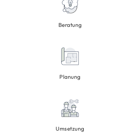
Be­ra­tung
Pla­nung
Um­set­zung